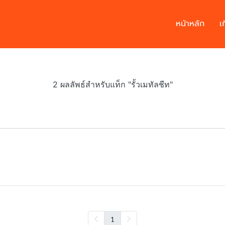
หน้าหลัก
เ
2 ผลลัพธ์สำหรับแท็ก "รั้วเมทัลชีท"
1